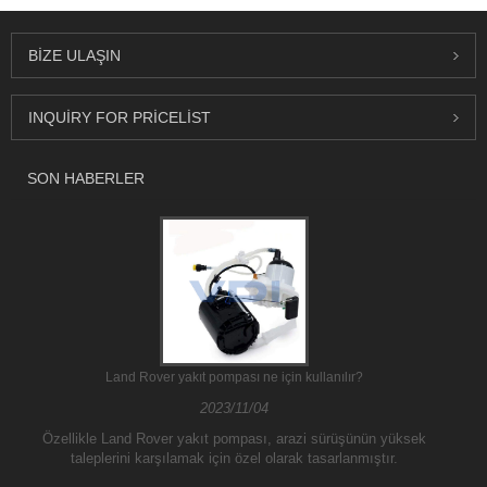
BIZE ULAŞIN
INQUIRY FOR PRICELIST
SON HABERLER
Land Rover yakıt pompası ne için kullanılır?
2023/11/04
Özellikle Land Rover yakıt pompası, arazi sürüşünün yüksek
taleplerini karşılamak için özel olarak tasarlanmıştır.