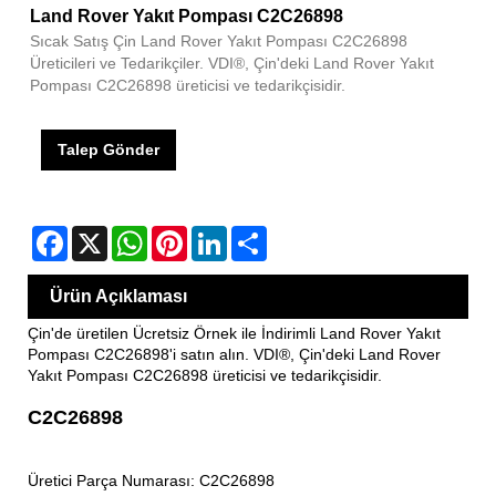
Land Rover Yakıt Pompası C2C26898
Sıcak Satış Çin Land Rover Yakıt Pompası C2C26898
Üreticileri ve Tedarikçiler. VDI®, Çin'deki Land Rover Yakıt
Pompası C2C26898 üreticisi ve tedarikçisidir.
Talep Gönder
Facebook
X
WhatsApp
Pinterest
LinkedIn
Share
Ürün Açıklaması
Çin'de üretilen Ücretsiz Örnek ile İndirimli Land Rover Yakıt
Pompası C2C26898'i satın alın. VDI®, Çin'deki Land Rover
Yakıt Pompası C2C26898 üreticisi ve tedarikçisidir.
C2C26898
Üretici Parça Numarası: C2C26898